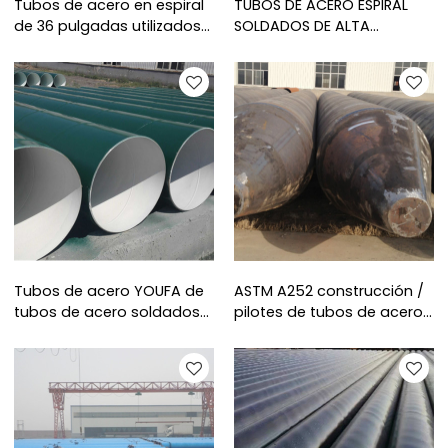
Tubos de acero en espiral
TUBOS DE ACERO ESPIRAL
de 36 pulgadas utilizados
SOLDADOS DE ALTA
para proyectos de pilotaje
CALIDAD ASTM A252 GRADO
SSAW ASTM A252 Standard
3 DE ALTA CALIDAD
Tubos de acero YOUFA de
ASTM A252 construcción /
tubos de acero soldados
pilotes de tubos de acero-
en espiral SSAW de China
SSAW Tubos de acero en
espiral