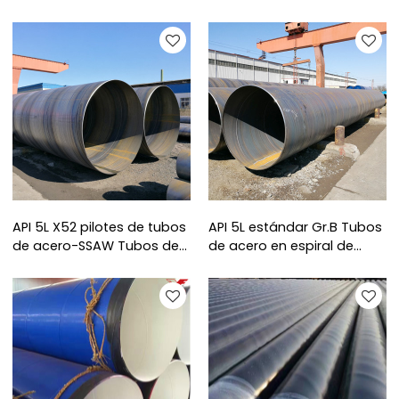
Tianjin YOUFA
Tianjin Youfa China
API 5L X52 pilotes de tubos
API 5L estándar Gr.B Tubos
de acero-SSAW Tubos de
de acero en espiral de
acero soldados en espiral
YOUFA