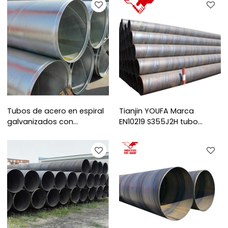
Tubos de acero en espiral
Tianjin YOUFA Marca
galvanizados con
EN10219 S355J2H tubo
extremos ranurados
espiral de gran diámetro
YOUFA con estándar API 5L