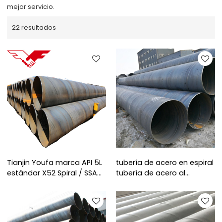
mejor servicio.
22 resultados
Tianjin Youfa marca API 5L
tubería de acero en espiral
estándar X52 Spiral / SSAW
tubería de acero al
/ SAW tubos de acero
carbono soldada para
soldados
transporte de agua, gas y
petróleo