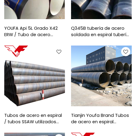
YOUFA Api 5L Grado X42
Q345B tubería de acero
ERW / Tubo de acero
soldada en espiral tubería
soldado en espiral
de acero corrugado de
gran diámetro
Tubos de acero en espiral
Tianjin Youfa Brand Tubos
/ tubos SSAW utilizados
de acero en espiral
para proyectos de
utilizados para proyectos
construcción de YOUFA
de energía hidráulica