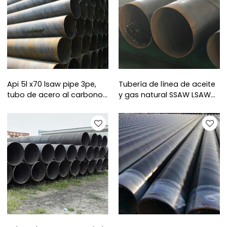
Api 5l x70 lsaw pipe 3pe,
Tubería de línea de aceite
tubo de acero al carbono
y gas natural SSAW LSAW
Lsaw de gran diámetro
ERW