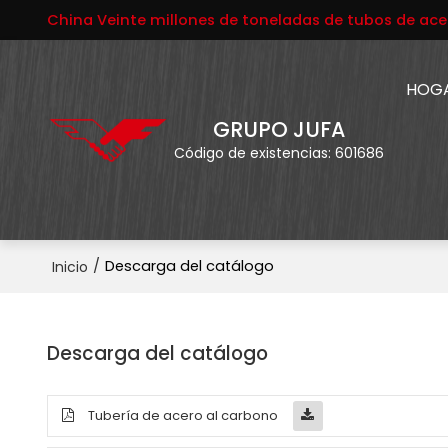
China Veinte millones de toneladas de tubos de ace
HOG
GRUPO JUFA
Código de existencias: 601686
/
Descarga del catálogo
Inicio
Descarga del catálogo
Tubería de acero al carbono