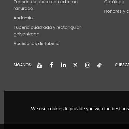
Tubería de acero con extremo
Catálogo
ranurado
Honores y c
Andamio
Tubería cuadrada y rectangular
galvanizada
Accesorios de tuberia
SÍGANOS:
SUBSCR
We use cookies to provide you with the best poss