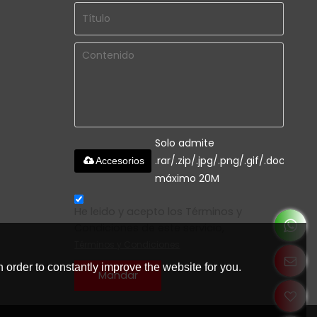
Solo admite
.rar/.zip/.jpg/.png/.gif/.doc/.xls/.
Accesorios
máximo 20M
He leido y acepto los Términos y
Condiciones de este servicio,
Términos y Condiciones
 order to constantly improve the website for you.
Mandar