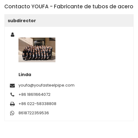
Contacto YOUFA - Fabricante de tubos de acero
subdirector
Linda
youfa@youfasteelpipe.com
+86 18611664072
+86 022-58338808
8618722359536