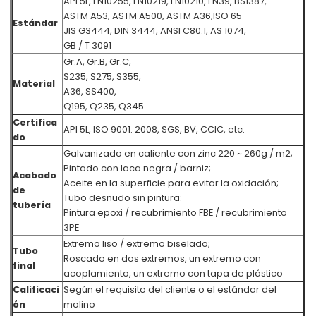
API 5L, EN10255, EN10219, EN10210, EN39, BS1387,
ASTM A53, ASTM A500, ASTM A36,
ISO 65
Estándar
JIS G3444, DIN 3444, ANSI C80.1, AS 1074,
GB / T 3091
Gr.A, Gr.B, Gr.C,
S235, S275, S355,
Material
A36, SS400,
Q195, Q235, Q345
Certifica
API 5L, ISO 9001: 2008, SGS, BV, CCIC, etc.
do
Galvanizado en caliente con zinc 220 ~ 260g / m2;
Pintado con laca negra / barniz;
Acabado
Aceite en la superficie para evitar la oxidación;
de
Tubo desnudo sin pintura:
tubería
Pintura epoxi / recubrimiento FBE / recubrimiento
3PE
Extremo liso / extremo biselado;
Tubo
Roscado en dos extremos, un extremo con
final
acoplamiento, un extremo con tapa de plástico
Calificaci
Según el requisito del cliente o el estándar del
ón
molino