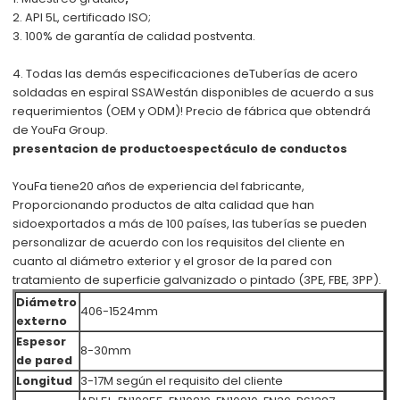
2. API 5L, certificado ISO;
3. 100% de garantía de calidad postventa.
4. Todas las demás especificaciones de
Tuberías de acero
soldadas en espiral SSAW
están disponibles de acuerdo a sus
requerimientos (OEM y ODM)! Precio de fábrica que obtendrá
de YouFa Group.
presentacion de producto
espectáculo de conductos
YouFa tiene
20 años de experiencia del fabricante
,
Proporcionando productos de alta calidad que han
sido
exportados a más de 100 países, las tuberías se pueden
personalizar de acuerdo con los requisitos del cliente en
cuanto al diámetro exterior y el grosor de la pared con
tratamiento de superficie galvanizado o pintado (3PE, FBE, 3PP).
Diámetro
406-1524mm
externo
Espesor
8-30mm
de pared
Longitud
3-17M según el requisito del cliente