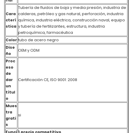
rial
Tubería de fluidos de baja y media presión, industria de
Cara
calderas, petróleo y gas natural, perforación, industria
cterí
química, industria eléctrica, construcción naval, equipo
stica
y tubería de fertilizantes, estructura, industria
petroquímica, farmacéutica
Color
tubo de acero negro
Dise
OEM y ODM
ño
Proc
eso
de
dar
Certificación CE, ISO 9001: 2008
un
títul
o
Mues
tra
si
grati
s
Funci
1.precio competitivo