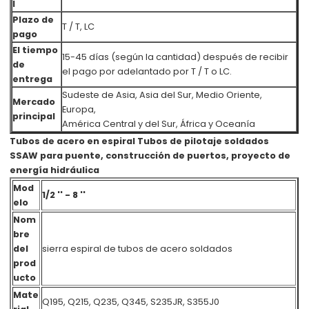
l
Plazo de
T / T, LC
pago
El tiempo
15-45 días (según la cantidad) después de recibir
de
el pago por adelantado por T / T o LC.
entrega
Sudeste de Asia, Asia del Sur, Medio Oriente,
Mercado
Europa,
principal
América Central y del Sur, África y Oceanía
Tubos de acero en espiral Tubos de pilotaje soldados
SSAW para puente, construcción de puertos, proyecto de
energía hidráulica
Mod
1/2 '' - 8 ''
elo
Nom
bre
del
sierra espiral de tubos de acero soldados
prod
ucto
Mate
Q195, Q215, Q235, Q345, S235JR, S355J0