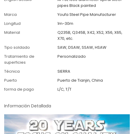
pipes Black painted
Marca
Youfa Steel Pipe Manufacturer
Longitud
1m-30m
Material
Q235B, Q345B, X42, X52, X56, X65,
X70, etc.
Tipo soldado
SAW, DSAW, SSAW, HSAW
Tratamiento de
Personalizado
superficies
Técnica
SIERRA
Puerto
Puerto de Tianjin, China
forma de pago
L/C, T/T
Información Detallada