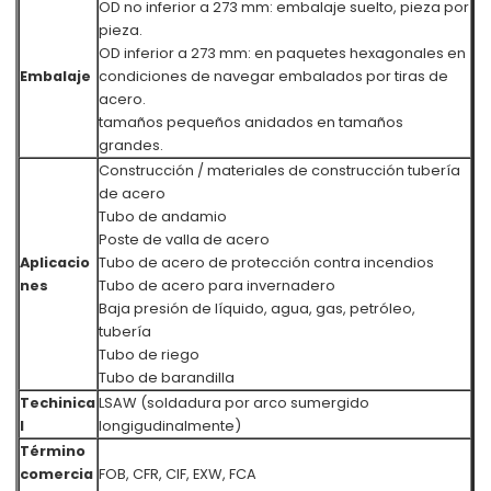
OD no inferior a 273 mm: embalaje suelto, pieza por
pieza.
OD inferior a 273 mm: en paquetes hexagonales en
Embalaje
condiciones de navegar embalados por tiras de
acero.
tamaños pequeños anidados en tamaños
grandes.
Construcción / materiales de construcción tubería
de acero
Tubo de andamio
Poste de valla de acero
Aplicacio
Tubo de acero de protección contra incendios
nes
Tubo de acero para invernadero
Baja presión de líquido, agua, gas, petróleo,
tubería
Tubo de riego
Tubo de barandilla
Techinica
LSAW (soldadura por arco sumergido
l
longigudinalmente)
Término
comercia
FOB, CFR, CIF, EXW, FCA