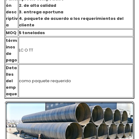
ón
2. de alta calidad
desc
3. entrega oportuna
riptiv
4. paquete de acuerdo a los requerimientos del
a
cliente
MOQ
5 toneladas
térm
inos
LC O TT
de
pago
Deta
lles
del
como paquete requerido
emp
aque