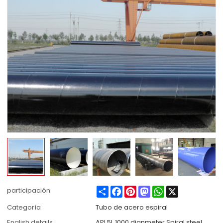
Share
Facebook
Pinterest
Mastodon
WhatsApp
X
participación
Categoría
Tubo de acero espiral
English details
API 5L 1000 dianmeter Spiral steel