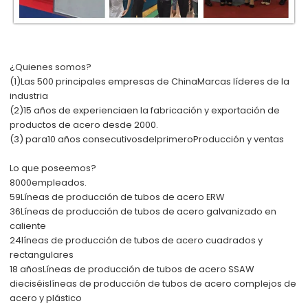
¿Quienes somos?
(1)
Las 500 principales empresas de China
Marcas líderes de la
industria
(2)
15 años de experiencia
en la fabricación y exportación de
productos de acero desde 2000.
(3) para
10 años consecutivos
del
primero
Producción y ventas
Lo que poseemos?
8000
empleados.
59
Líneas de producción de tubos de acero ERW
36
Líneas de producción de tubos de acero galvanizado en
caliente
24
líneas de producción de tubos de acero cuadrados y
rectangulares
18 años
Líneas de producción de tubos de acero SSAW
dieciséis
líneas de producción de tubos de acero complejos de
acero y plástico