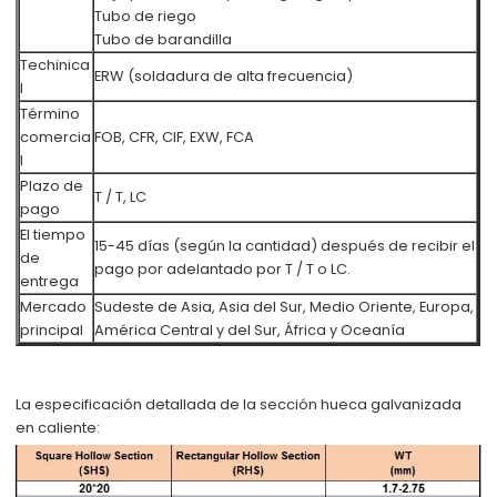
Tubo de riego
Tubo de barandilla
Techinica
ERW (soldadura de alta frecuencia)
l
Término
comercia
FOB, CFR, CIF, EXW, FCA
l
Plazo de
T / T, LC
pago
El tiempo
15-45 días (según la cantidad) después de recibir el
de
pago por adelantado por T / T o LC.
entrega
Mercado
Sudeste de Asia, Asia del Sur, Medio Oriente, Europa,
principal
América Central y del Sur, África y Oceanía
La especificación detallada de la sección hueca galvanizada
en caliente: