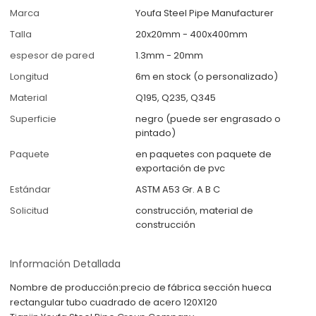
Marca
Youfa Steel Pipe Manufacturer
Talla
20x20mm - 400x400mm
espesor de pared
1.3mm - 20mm
Longitud
6m en stock (o personalizado)
Material
Q195, Q235, Q345
Superficie
negro (puede ser engrasado o
pintado)
Paquete
en paquetes con paquete de
exportación de pvc
Estándar
ASTM A53 Gr. A B C
Solicitud
construcción, material de
construcción
Información Detallada
Nombre de producción:
precio de fábrica sección hueca
rectangular tubo cuadrado de acero 120X120