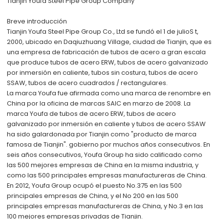
Tianjin Youfa Steel Pipe Group Company
Breve introducción
Tianjin Youfa Steel Pipe Group Co., Ltd se fundó el 1 de julio
S t
,
2000, ubicado en Daqiuzhuang Village, ciudad de Tianjin, que es
una empresa de fabricación de tubos de acero a gran escala
que produce tubos de acero ERW, tubos de acero galvanizado
por inmersión en caliente, tubos sin costura, tubos de acero
SSAW, tubos de acero cuadrados / rectangulares.
La marca Youfa fue afirmada como una marca de renombre en
China por la oficina de marcas SAIC en marzo de 2008. La
marca Youfa de tubos de acero ERW, tubos de acero
galvanizado por inmersión en caliente y tubos de acero SSAW
ha sido galardonada por Tianjin como "producto de marca
famosa de Tianjin". gobierno por muchos años consecutivos. En
seis años consecutivos, Youfa Group ha sido calificado como
las 500 mejores empresas de China en la misma industria, y
como las 500 principales empresas manufactureras de China.
En 2012, Youfa Group ocupó el puesto No.375 en las 500
principales empresas de China, y el No 200 en las 500
principales empresas manufactureras de China, y No.3 en las
100 mejores empresas privadas de Tianjin.