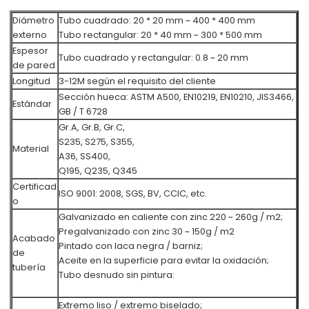
Diámetro
Tubo cuadrado: 20 * 20 mm ~ 400 * 400 mm
externo
Tubo rectangular: 20 * 40 mm ~ 300 * 500 mm
Espesor
Tubo cuadrado y rectangular: 0.8 ~ 20 mm
de pared
Longitud
3-12M según el requisito del cliente
Sección hueca: ASTM A500, EN10219, EN10210, JIS3466,
Estándar
GB / T 6728
Gr.A, Gr.B, Gr.C,
S235, S275, S355,
Material
A36, SS400,
Q195, Q235, Q345
Certificad
ISO 9001: 2008, SGS, BV, CCIC, etc.
o
Galvanizado en caliente con zinc 220 ~ 260g / m2;
Pregalvanizado con zinc 30 ~ 150g / m2
Acabado
Pintado con laca negra / barniz;
de
Aceite en la superficie para evitar la oxidación;
tubería
Tubo desnudo sin pintura:
Extremo liso / extremo biselado;