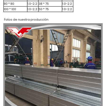
80 * 80
1.0-2.2
38 * 75
1.0-2.2
100 * 100
1.0-2.3
50 * 75
1.0-2.2
Fotos de nuestra producción