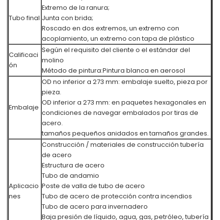
Extremo de la ranura;
Tubo final
Junta con brida;
Roscado en dos extremos, un extremo con
acoplamiento, un extremo con tapa de plástico
Según el requisito del cliente o el estándar del
Calificaci
molino
ón
Método de pintura:
Pintura blanca en aerosol
OD no inferior a 273 mm: embalaje suelto, pieza por
pieza.
OD inferior a 273 mm: en paquetes hexagonales en
Embalaje
condiciones de navegar embalados por tiras de
acero.
tamaños pequeños anidados en tamaños grandes.
Construcción / materiales de construcción tubería
de acero
Estructura de acero
Tubo de andamio
Aplicacio
Poste de valla de tubo de acero
nes
Tubo de acero de protección contra incendios
Tubo de acero para invernadero
Baja presión de líquido, agua, gas, petróleo, tubería