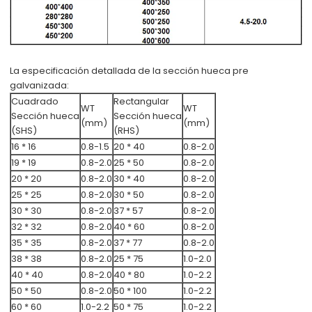
La especificación detallada de la sección hueca pre
galvanizada:
Cuadrado
Rectangular
WT
WT
Sección hueca
Sección hueca
(mm)
(mm)
(SHS)
(RHS)
16 * 16
0.8-1.5
20 * 40
0.8-2.0
19 * 19
0.8-2.0
25 * 50
0.8-2.0
20 * 20
0.8-2.0
30 * 40
0.8-2.0
25 * 25
0.8-2.0
30 * 50
0.8-2.0
30 * 30
0.8-2.0
37 * 57
0.8-2.0
32 * 32
0.8-2.0
40 * 60
0.8-2.0
35 * 35
0.8-2.0
37 * 77
0.8-2.0
38 * 38
0.8-2.0
25 * 75
1.0-2.0
40 * 40
0.8-2.0
40 * 80
1.0-2.2
50 * 50
0.8-2.0
50 * 100
1.0-2.2
60 * 60
1.0-2.2
50 * 75
1.0-2.2