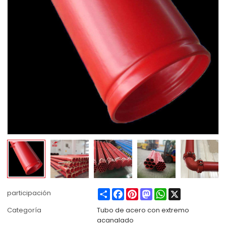
Share
Facebook
Pinterest
Mastodon
WhatsApp
X
participación
Categoría
Tubo de acero con extremo
acanalado