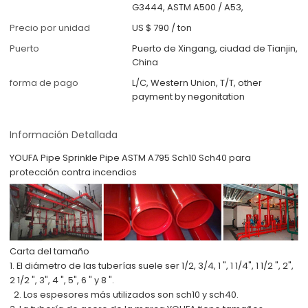
G3444, ASTM A500 / A53,
Precio por unidad
US $ 790
/
ton
Puerto
Puerto de Xingang, ciudad de Tianjin,
China
forma de pago
L/C, Western Union, T/T, other
payment by negonitation
Información Detallada
YOUFA Pipe Sprinkle Pipe ASTM A795 Sch10 Sch40 para
protección contra incendios
Carta del tamaño
1. El diámetro de las tuberías suele ser 1/2, 3/4, 1 ", 1 1/4", 1 1/2 ", 2",
2 1/2 ", 3", 4 ", 5", 6 " y 8 ".
2. Los espesores más utilizados son sch10 y sch40.