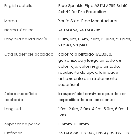
English details
Pipe Sprinkle Pipe ASTM A795 Sch10
Sch40 for Fire Protection
Marca
Youfa Steel Pipe Manufacturer
Norma técnica
ASTM A53, ASTM A795
Longitud de la tubería
5.8m, 6m, 6.4m, 7.3m, 19 pies, 20 pies,
21 pies, 24 pies
Otra superficie acabada
color rojo pintado RAL3000,
galvanizado y luego pintado de
color rojo, color negro pintado,
recubierto de epoxi, lubricado
antioxidante o sin tratamiento
superficial
Sobre superficie
la superficie terminada puede ser
acabada
especificada por los clientes
Longitud
1.0m, 2.0m, 3.0m, 4.0m, 5.0m, 6.0m, 1-
12m
espesor de pared
0.6mm-10.0mm
Estándar
ASTM A795, BS1387, EN39 / BS1139, JIS