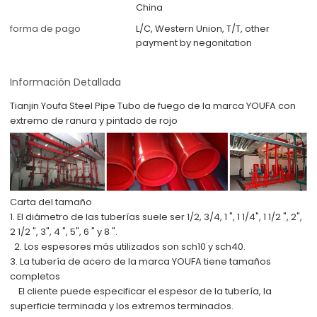
China
forma de pago
L/C, Western Union, T/T, other
payment by negonitation
Información Detallada
Tianjin Youfa Steel Pipe Tubo de fuego de la marca YOUFA con
extremo de ranura y pintado de rojo
Carta del tamaño
1. El diámetro de las tuberías suele ser 1/2, 3/4, 1 ", 1 1/4", 1 1/2 ", 2",
2 1/2 ", 3", 4 ", 5", 6 " y 8 ".
2. Los espesores más utilizados son sch10 y sch40.
3. La tubería de acero de la marca YOUFA tiene tamaños
completos
El cliente puede especificar el espesor de la tubería, la
superficie terminada y los extremos terminados.