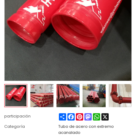
Share
Facebook
Pinterest
Mastodon
WhatsApp
X
participación
Categoría
Tubo de acero con extremo
acanalado