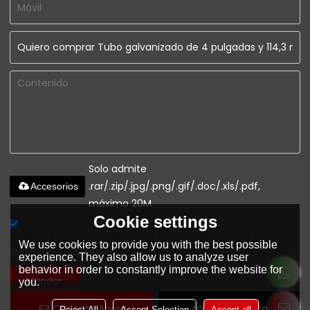
Solo admite
.rar/.zip/.jpg/.png/.gif/.doc/.xls/.pdf,
Accesorios
máximo 20M
Cookie settings
He leido y acepto los Términos y Condiciones de este servicio,
We use cookies to provide you with the best possible
Términos y Condiciones
experience. They also allow us to analyze user
behavior in order to constantly improve the website for
Mandar
you.
Conecta Ahora
Añadir A La Lista De
Reject All
Accept Selection
Accept all