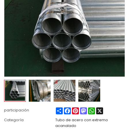
Share
Facebook
Pinterest
Mastodon
WhatsApp
X
participación
Categoría
Tubo de acero con extremo
acanalado