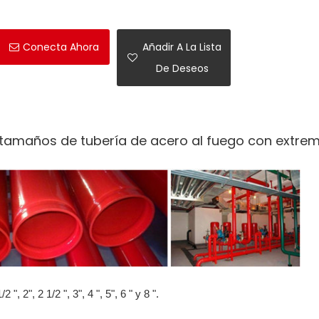
Conecta Ahora
Añadir A La Lista
De Deseos
ás tamaños de tubería de acero al fuego con extre
", 2", 2 1/2 ", 3", 4 ", 5", 6 " y 8 ".