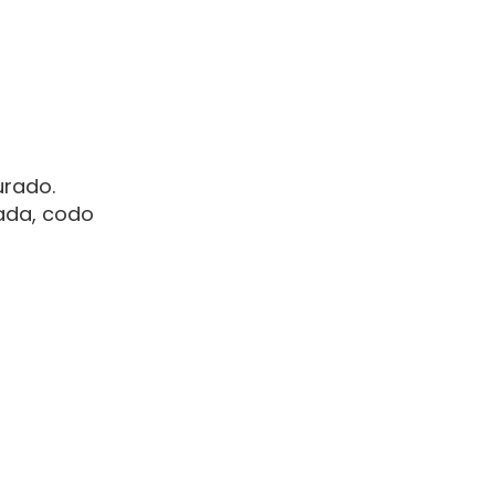
urado.
ada, codo