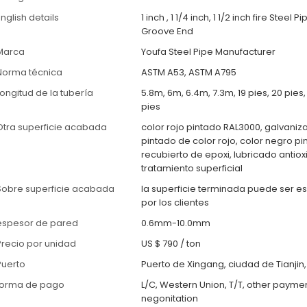
nglish details
1 inch , 1 1/4 inch, 1 1/2 inch fire Steel 
Groove End
Marca
Youfa Steel Pipe Manufacturer
Norma técnica
ASTM A53, ASTM A795
Longitud de la tubería
5.8m, 6m, 6.4m, 7.3m, 19 pies, 20 pies,
pies
Otra superficie acabada
color rojo pintado RAL3000, galvaniz
pintado de color rojo, color negro pi
recubierto de epoxi, lubricado antiox
tratamiento superficial
Sobre superficie acabada
la superficie terminada puede ser e
por los clientes
espesor de pared
0.6mm-10.0mm
Precio por unidad
US $ 790
/
ton
Puerto
Puerto de Xingang, ciudad de Tianjin
forma de pago
L/C, Western Union, T/T, other payme
negonitation