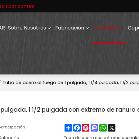
ro Fabricantes
AR
Sobre Nosotros
Fabricación
Productos
Cap
/
Tubo de acero al fuego de 1 pulgada, 1 1/4 pulgada, 1 1/2 p
4 pulgada, 1 1/2 pulgada con extremo de ranura 
Share
Facebook
Pinterest
Mastodon
WhatsApp
X
participación
Categoría
Tubo de acero con extremo acanal