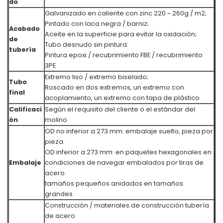
do
Galvanizado en caliente con zinc 220 ~ 260g / m2;
Pintado con laca negra / barniz;
Acabado
Aceite en la superficie para evitar la oxidación;
de
Tubo desnudo sin pintura:
tubería
Pintura epoxi / recubrimiento FBE / recubrimiento
3PE
Extremo liso / extremo biselado;
Tubo
Roscado en dos extremos, un extremo con
final
acoplamiento, un extremo con tapa de plástico
Calificaci
Según el requisito del cliente o el estándar del
ón
molino
OD no inferior a 273 mm: embalaje suelto, pieza por
pieza.
OD inferior a 273 mm: en paquetes hexagonales en
Embalaje
condiciones de navegar embalados por tiras de
acero.
tamaños pequeños anidados en tamaños
grandes.
Construcción / materiales de construcción tubería
de acero