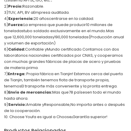
1)
Sistema API 5L, ISO, etc.
.
2)
Precio:
Razonable
.
3)
TUV, API, BV a
Empresa auditada.
4)
Experiencia:
20 años
centrarse en la calidad.
5)
Fuerza:
La empresa que puede producir
10 millones de
toneladas
tubo soldado
exclusivamente en el mundo
.
Mas
que
12,600,000 toneladas
y
190,000 toneladas
(Producción anual
y volumen de exportación)
6)
Calidad:
Confiable y
Mundo certificado
.
Contamos con dos
laboratorios nacionales certificados por CNAS, y cooperamos
con muchas grandes fábricas de placas de acero y pruebas
de materia prima.
7)
Entrega:
Propia fábrica
en Tianjin! Estamos cerca del puerto
de Tianjin, también tenemos flota de transporte propia,
tenemos
El transporte más conveniente y la pronta entrega
.
8)
Envío de mercancías:
Mas que
78 países
en todo el mundo
hasta ahora.
9)
Servicio:
Amable y
Responsable
,
No importa antes o después
de la cooperación.
10. Choose Youfa es igual a Choose
¡Garantía superior!
Productos Relacionados