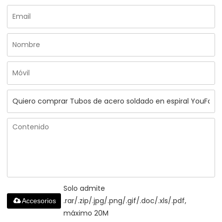
Solo admite
.rar/.zip/.jpg/.png/.gif/.doc/.xls/.pdf,
Accesorios
máximo 20M