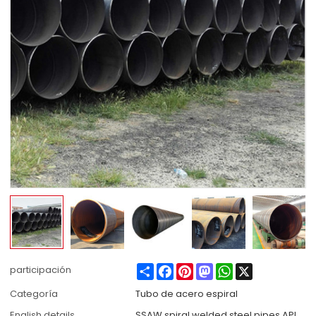
Share
Facebook
Pinterest
Mastodon
WhatsApp
X
participación
Categoría
Tubo de acero espiral
English details
SSAW spiral welded steel pipes API