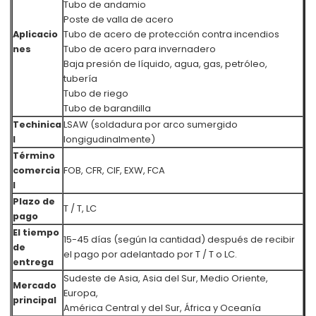
Tubo de andamio
Poste de valla de acero
Aplicacio
Tubo de acero de protección contra incendios
nes
Tubo de acero para invernadero
Baja presión de líquido, agua, gas, petróleo,
tubería
Tubo de riego
Tubo de barandilla
Techinica
LSAW (soldadura por arco sumergido
l
longigudinalmente)
Término
comercia
FOB, CFR, CIF, EXW, FCA
l
Plazo de
T / T, LC
pago
El tiempo
15-45 días (según la cantidad) después de recibir
de
el pago por adelantado por T / T o LC.
entrega
Sudeste de Asia, Asia del Sur, Medio Oriente,
Mercado
Europa,
principal
América Central y del Sur, África y Oceanía