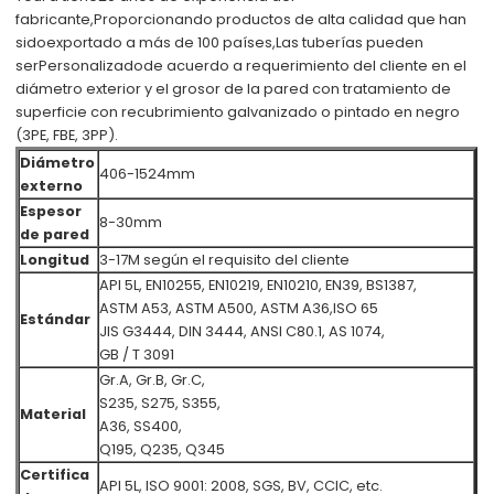
fabricante
,
Proporcionando productos de alta calidad que han
sido
exportado a más de 100 países,
Las tuberías pueden
ser
Personalizado
de acuerdo a requerimiento del cliente
en el
diámetro exterior y el grosor de la pared con tratamiento de
superficie con recubrimiento galvanizado o pintado en negro
(3PE, FBE, 3PP).
Diámetro
406-1524mm
externo
Espesor
8-30mm
de pared
Longitud
3-17M según el requisito del cliente
API 5L, EN10255, EN10219, EN10210, EN39, BS1387,
ASTM A53, ASTM A500, ASTM A36,
ISO 65
Estándar
JIS G3444, DIN 3444, ANSI C80.1, AS 1074,
GB / T 3091
Gr.A, Gr.B, Gr.C,
S235, S275, S355,
Material
A36, SS400,
Q195, Q235, Q345
Certifica
API 5L, ISO 9001: 2008, SGS, BV, CCIC, etc.