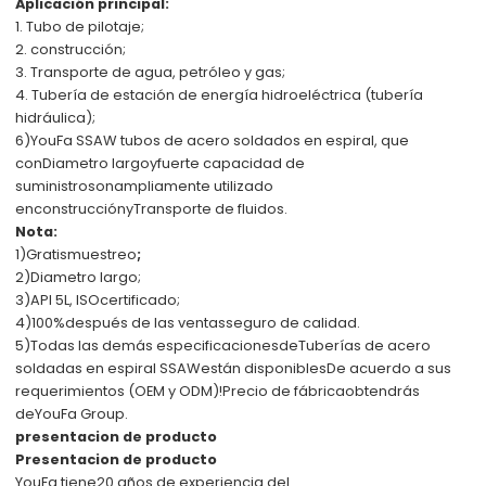
Aplicación principal:
1. Tubo de pilotaje;
2. construcción;
3. Transporte de agua, petróleo y gas;
4. Tubería de estación de energía hidroeléctrica (tubería
hidráulica);
6)
YouFa SSAW tubos de acero soldados en espiral, que
con
Diametro largo
y
fuerte capacidad de
suministro
son
ampliamente utilizado
en
construcción
y
Transporte de fluidos.
Nota:
1)
Gratis
muestreo
;
2)
Diametro largo;
3)
API 5L, ISO
certificado;
4)
100%
después de las ventas
seguro de calidad.
5)
Todas las demás especificaciones
de
Tuberías de acero
soldadas en espiral SSAW
están disponibles
De acuerdo a sus
requerimientos (OEM y ODM)!
Precio de fábrica
obtendrás
de
YouFa Group
.
presentacion de producto
Presentacion de producto
YouFa tiene
20 años de experiencia del