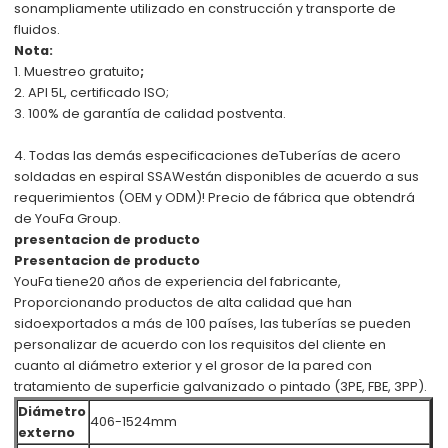
son
ampliamente utilizado en construcción y transporte de
fluidos.
Nota:
1. Muestreo gratuito
;
2. API 5L, certificado ISO;
3. 100% de garantía de calidad postventa.
4. Todas las demás especificaciones de
Tuberías de acero
soldadas en espiral SSAW
están disponibles de acuerdo a sus
requerimientos (OEM y ODM)! Precio de fábrica que obtendrá
de YouFa Group.
presentacion de producto
Presentacion de producto
YouFa tiene
20 años de experiencia del fabricante
,
Proporcionando productos de alta calidad que han
sido
exportados a más de 100 países, las tuberías se pueden
personalizar de acuerdo con los requisitos del cliente en
cuanto al diámetro exterior y el grosor de la pared con
tratamiento de superficie galvanizado o pintado (3PE, FBE, 3PP).
Diámetro
406-1524mm
externo