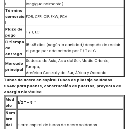
l
longigudinalmente)
Término
comercia
FOB, CFR, CIF, EXW, FCA
l
Plazo de
T / T, LC
pago
El tiempo
15-45 días (según la cantidad) después de recibir
de
el pago por adelantado por T / T o LC.
entrega
Sudeste de Asia, Asia del Sur, Medio Oriente,
Mercado
Europa,
principal
América Central y del Sur, África y Oceanía
Tubos de acero en espiral Tubos de pilotaje soldados
SSAW para puente, construcción de puertos, proyecto de
energía hidráulica
Mod
1/2 '' - 8 ''
elo
Nom
bre
del
sierra espiral de tubos de acero soldados