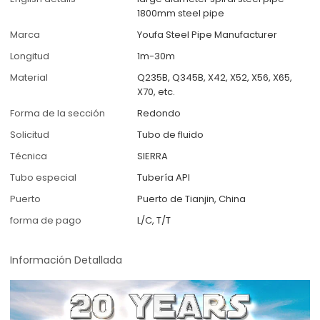
1800mm steel pipe
Marca
Youfa Steel Pipe Manufacturer
Longitud
1m-30m
Material
Q235B, Q345B, X42, X52, X56, X65,
X70, etc.
Forma de la sección
Redondo
Solicitud
Tubo de fluido
Técnica
SIERRA
Tubo especial
Tubería API
Puerto
Puerto de Tianjin, China
forma de pago
L/C, T/T
Información Detallada