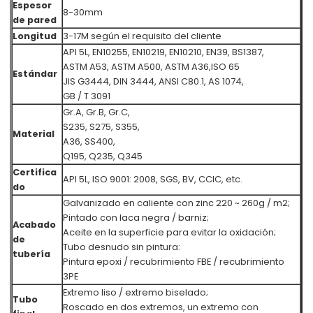
Espesor
8-30mm
de pared
Longitud
3-17M según el requisito del cliente
API 5L, EN10255, EN10219, EN10210, EN39, BS1387,
ASTM A53, ASTM A500, ASTM A36,
ISO 65
Estándar
JIS G3444, DIN 3444, ANSI C80.1, AS 1074,
GB / T 3091
Gr.A, Gr.B, Gr.C,
S235, S275, S355,
Material
A36, SS400,
Q195, Q235, Q345
Certifica
API 5L, ISO 9001: 2008, SGS, BV, CCIC, etc.
do
Galvanizado en caliente con zinc 220 ~ 260g / m2;
Pintado con laca negra / barniz;
Acabado
Aceite en la superficie para evitar la oxidación;
de
Tubo desnudo sin pintura:
tubería
Pintura epoxi / recubrimiento FBE / recubrimiento
3PE
Extremo liso / extremo biselado;
Tubo
Roscado en dos extremos, un extremo con