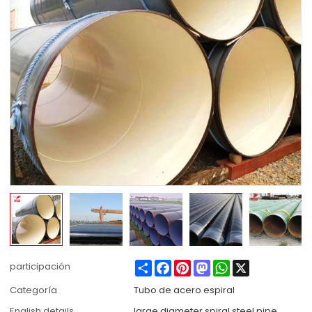
Share
Facebook
Pinterest
Mastodon
WhatsApp
X
participación
Categoría
Tubo de acero espiral
English details
large diameter spiral steel pipe