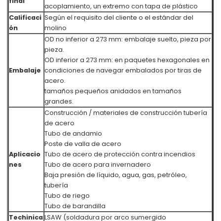
final
acoplamiento, un extremo con tapa de plástico
Calificaci
Según el requisito del cliente o el estándar del
ón
molino
OD no inferior a 273 mm: embalaje suelto, pieza por
pieza.
OD inferior a 273 mm: en paquetes hexagonales en
Embalaje
condiciones de navegar embalados por tiras de
acero.
tamaños pequeños anidados en tamaños
grandes.
Construcción / materiales de construcción tubería
de acero
Tubo de andamio
Poste de valla de acero
Aplicacio
Tubo de acero de protección contra incendios
nes
Tubo de acero para invernadero
Baja presión de líquido, agua, gas, petróleo,
tubería
Tubo de riego
Tubo de barandilla
Techinica
LSAW (soldadura por arco sumergido