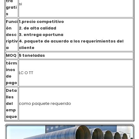
tra
si
grati
s
Funci
1.precio competitivo
ón
2. de alta calidad
desc
3. entrega oportuna
riptiv
4. paquete de acuerdo a los requerimientos del
a
cliente
MOQ
5 toneladas
térm
inos
LC O TT
de
pago
Deta
lles
del
como paquete requerido
emp
aque