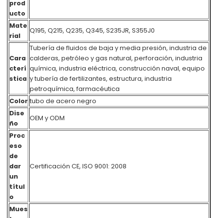
prod
ucto
Mate
Q195, Q215, Q235, Q345, S235JR, S355J0
rial
Tubería de fluidos de baja y media presión, industria de
Cara
calderas, petróleo y gas natural, perforación, industria
cterí
química, industria eléctrica, construcción naval, equipo
stica
y tubería de fertilizantes, estructura, industria
petroquímica, farmacéutica
Color
tubo de acero negro
Dise
OEM y ODM
ño
Proc
eso
de
dar
Certificación CE, ISO 9001: 2008
un
títul
o
Mues