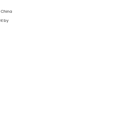
, China
nt by