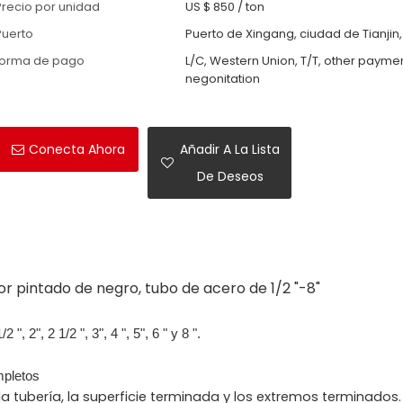
Precio por unidad
US $ 850
/
ton
Puerto
Puerto de Xingang, ciudad de Tianjin
forma de pago
L/C, Western Union, T/T, other payme
negonitation
Conecta Ahora
Añadir A La Lista
De Deseos
or pintado de negro, tubo de acero de 1/2 "-8"
", 2", 2 1/2 ", 3", 4 ", 5", 6 " y 8 ".
mpletos
la tubería, la superficie terminada y los extremos terminados.