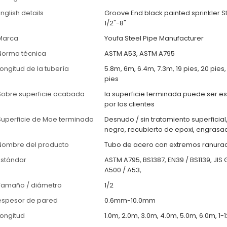
nglish details
Groove End black painted sprinkler S
1/2"-8"
Marca
Youfa Steel Pipe Manufacturer
Norma técnica
ASTM A53, ASTM A795
Longitud de la tubería
5.8m, 6m, 6.4m, 7.3m, 19 pies, 20 pies,
pies
Sobre superficie acabada
la superficie terminada puede ser e
por los clientes
Superficie de Moe terminada
Desnudo / sin tratamiento superficial
negro, recubierto de epoxi, engrasa
Nombre del producto
Tubo de acero con extremos ranura
Estándar
ASTM A795, BS1387, EN39 / BS1139, JI
A500 / A53,
Tamaño / diámetro
1/2
espesor de pared
0.6mm-10.0mm
Longitud
1.0m, 2.0m, 3.0m, 4.0m, 5.0m, 6.0m, 1