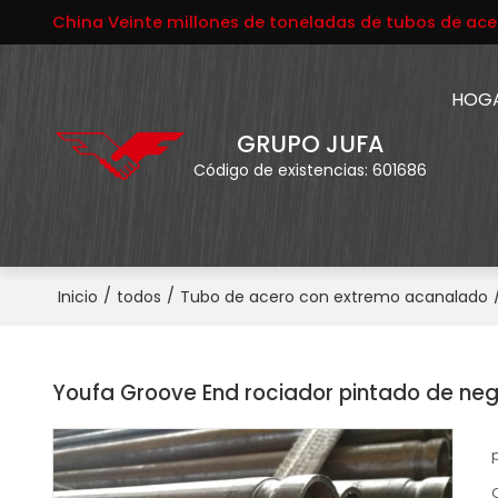
China Veinte millones de toneladas de tubos de ace
HOG
GRUPO JUFA
Código de existencias: 601686
/
/
Inicio
todos
Tubo de acero con extremo acanalado
Youfa Groove End rociador pintado de neg