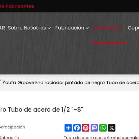
ro Fabricantes
AR
Sobre Nosotros
Fabricación
Productos
Cap
/
Youfa Groove End rociador pintado de negro Tubo de acero 
ro Tubo de acero de 1/2 "-8"
Share
Facebook
Pinterest
Mastodon
WhatsApp
X
participación
Categoría
Tubo de acero con extremo acanal