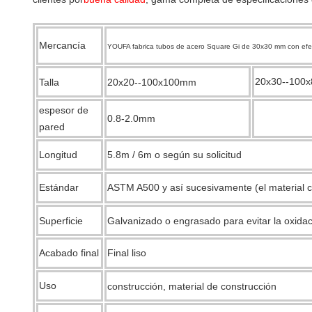
Mercancía
YOUFA fabrica tubos de acero Square Gi de 30x30 mm con efec
20x30--100
Talla
20x20--100x100mm
espesor de
0.8-2.0mm
pared
Longitud
5.8m / 6m o según su solicitud
Estándar
ASTM A500 y así sucesivamente (el material 
Superficie
Galvanizado o engrasado para evitar la oxidac
Acabado final
Final liso
Uso
construcción, material de construcción