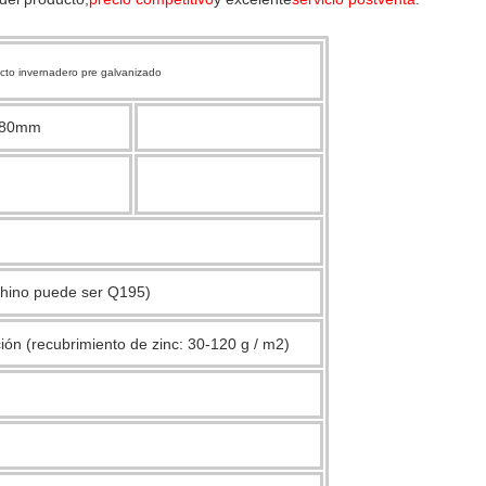
to invernadero pre galvanizado
x80mm
chino puede ser Q195)
ión (recubrimiento de zinc: 30-120 g / m2)