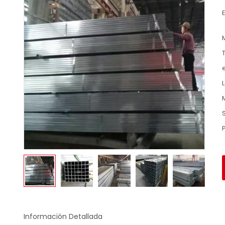
E
T
Información Detallada