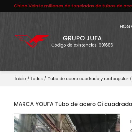
China Veinte millones de toneladas de tubos de ace
HOG
GRUPO JUFA
Código de existencias: 601686
/
/
/
Inicio
todos
Tubo de acero cuadrado y rectangular
MARCA YOUFA Tubo de acero Gi cuadrado 