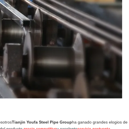
osotros
Tianjin Youfa Steel Pipe Group
ha ganado grandes elogios de 
del producto,
precio competitivo
y excelente
servicio postventa
.