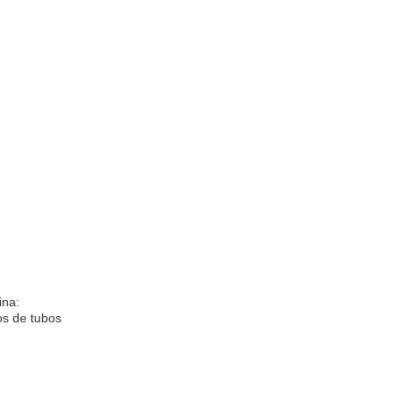
ina:
os de tubos