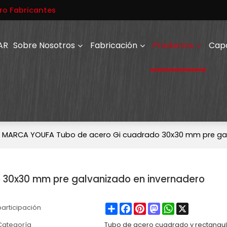
ro Fabricantes
AR
Sobre Nosotros
Fabricación
Productos
Cap
MARCA YOUFA Tubo de acero Gi cuadrado 30x30 mm pre gal
30x30 mm pre galvanizado en invernadero
Share
Facebook
Pinterest
Mastodon
WhatsApp
X
participación
Categoría
Tubo de acero cuadrado y rectangu