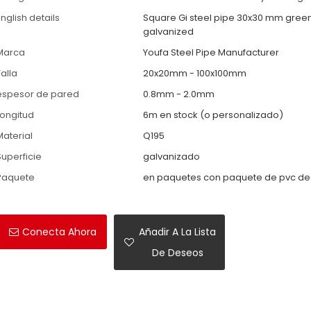
nglish details
Square Gi steel pipe 30x30 mm gree
galvanized
Marca
Youfa Steel Pipe Manufacturer
alla
20x20mm - 100x100mm
espesor de pared
0.8mm - 2.0mm
Longitud
6m en stock (o personalizado)
Material
Q195
Superficie
galvanizado
Paquete
en paquetes con paquete de pvc de
Conecta Ahora
Añadir A La Lista
De Deseos