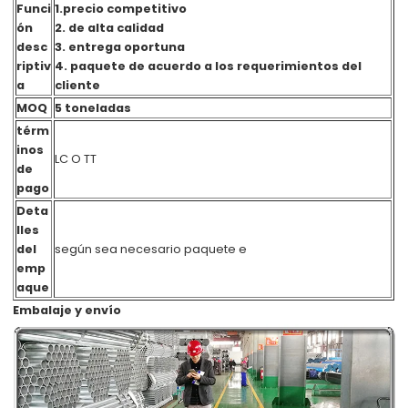
Funci
1.precio competitivo
ón
2. de alta calidad
desc
3. entrega oportuna
riptiv
4. paquete de acuerdo a los requerimientos del
a
cliente
MOQ
5 toneladas
térm
inos
LC O TT
de
pago
Deta
lles
del
según sea necesario paquete
e
emp
aque
Embalaje y envío