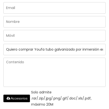
Solo admite
.rar/.zip/.jpg/.png/.gif/.doc/.xls/.pdf,
Accesorios
máximo 20M