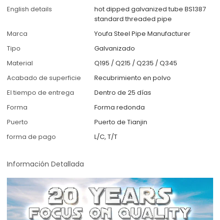
English details
hot dipped galvanized tube BS1387
standard threaded pipe
Marca
Youfa Steel Pipe Manufacturer
Tipo
Galvanizado
Material
Q195 / Q215 / Q235 / Q345
Acabado de superficie
Recubrimiento en polvo
El tiempo de entrega
Dentro de 25 días
Forma
Forma redonda
Puerto
Puerto de Tianjin
forma de pago
L/C, T/T
Información Detallada