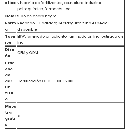
stica
y tubería de fertilizantes, estructura, industria
petroquímica, farmacéutica
Color
tubo de acero negro
Form
Redondo; Cuadrado; Rectangular, tubo especial
a
disponible
Técn
ERW, laminado en caliente, laminado en frío, estirado en
ica
frío
Dise
OEM y ODM
ño
Proc
eso
de
dar
Certificación CE, ISO 9001: 2008
un
títul
o
Mues
tra
si
grati
s