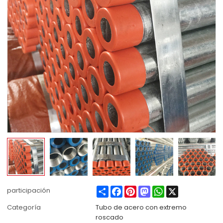
Share
Facebook
Pinterest
Mastodon
WhatsApp
X
participación
Categoría
Tubo de acero con extremo
roscado