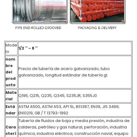
Mode
1/2 '' - 8 ''
lo
nom
bre
Precio de tubería de acero galvanizado, tubo
del
galvanizado, longitud estándar de tubería gi
prod
ucto
Mate
Q195, Q215, Q235, Q345, S235JR, S355J0
rial
Está
ASTM A500, ASTM A53, API 5L, BS1387, EN39, JIS 3466;
ndar
EN10219, GB / T 13793-1992
Tubería de fluidos de baja y media presión, industria de
Cara
calderas, petróleo y gas natural, perforación, industria
cterí
química, industria eléctrica, construcción naval, equipo