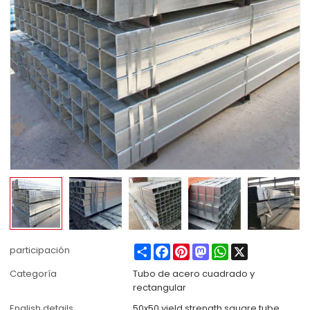
Share
Facebook
Pinterest
Mastodon
WhatsApp
X
participación
Categoría
Tubo de acero cuadrado y
rectangular
English details
50x50 yield strength square tube