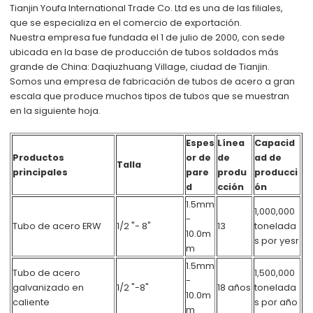
Tianjin Youfa International Trade Co. Ltd
es una de las filiales,
que se especializa en el comercio de exportación.
Nuestra empresa fue fundada el 1 de julio de 2000, con sede
ubicada en la base de producción de tubos soldados más
grande de China: Daqiuzhuang Village, ciudad de Tianjin.
Somos una empresa de fabricación de tubos de acero a gran
escala que produce muchos tipos de tubos que se muestran
en la siguiente hoja.
Espes
Línea
Capacid
Productos
or de
de
ad de
Talla
principales
pare
produ
producci
d
cción
ón
1.5mm
1,000,000
-
Tubo de acero ERW
1/2 "- 8"
13
tonelada
10.0m
s por yesr
m
1.5mm
Tubo de acero
1,500,000
-
galvanizado en
1/2 "-8"
18 años
tonelada
10.0m
caliente
s por año
m