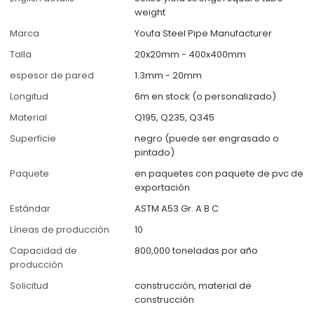
weight
Marca
Youfa Steel Pipe Manufacturer
Talla
20x20mm - 400x400mm
espesor de pared
1.3mm - 20mm
Longitud
6m en stock (o personalizado)
Material
Q195, Q235, Q345
Superficie
negro (puede ser engrasado o
pintado)
Paquete
en paquetes con paquete de pvc de
exportación
Estándar
ASTM A53 Gr. A B C
Líneas de producción
10
Capacidad de
800,000 toneladas por año
producción
Solicitud
construcción, material de
construcción