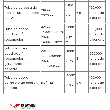
5.0m
Tubo de carcasa de
150,000
219mm-
m -
aceite,
Tubo de acero
5 5
tonelada
2020mm
28m
SSAW
s por año
m
20x20-
1.3mm
Tubo de acero
800,000
-400x400mm,
-
cuadrado /
10
tonelada
20x40-
20m
rectangular
s por año
-400x600mm
m
Tubo de acero
20x20-
1.5mm
cuadrado /
250,000
-200x200mm,
-
rectangular
3
tonelada
20x40-
7.5m
galvanizado en
s por año
-250x150mm
m
caliente
1.5mm
Tubo de acero
100,000
-
complejo de acero y
1/2 "- 12"
9 9
tonelada
10.0m
plástico
s por año
m