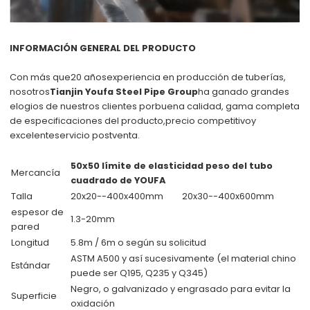
INFORMACIÓN GENERAL DEL PRODUCTO
Con más que
20 años
experiencia en producción de tuberías,
nosotros
Tianjin Youfa Steel Pipe Group
ha ganado grandes
elogios de nuestros clientes por
buena calidad
, gama completa
de especificaciones del producto,
precio competitivo
y
excelente
servicio postventa
.
50x50 límite de elasticidad peso del tubo
Mercancía
cuadrado de YOUFA
Talla
20x20--400x400mm
20x30--400x600mm
espesor de
1.3-20mm
pared
Longitud
5.8m / 6m o según su solicitud
ASTM A500 y así sucesivamente (el material chino
Estándar
puede ser Q195, Q235 y Q345)
Negro, o galvanizado y engrasado para evitar la
Superficie
oxidación