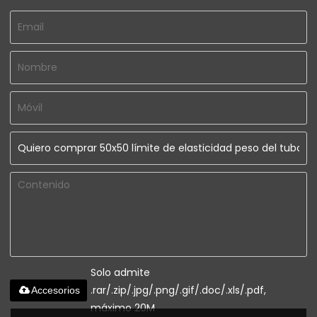
Solo admite
.rar/.zip/.jpg/.png/.gif/.doc/.xls/.pdf,
Accesorios
máximo 20M