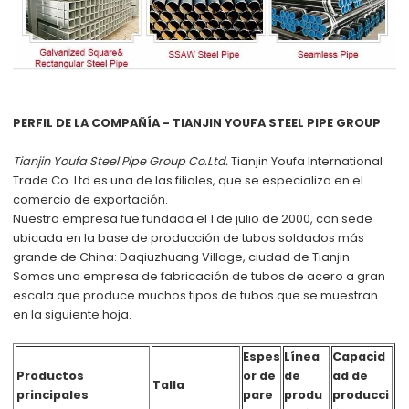
PERFIL DE LA COMPAÑÍA - TIANJIN YOUFA STEEL PIPE GROUP
Tianjin Youfa Steel Pipe Group Co.Ltd.
Tianjin Youfa International
Trade Co. Ltd
es una de las filiales, que se especializa en el
comercio de exportación.
Nuestra empresa fue fundada el 1 de julio de 2000, con sede
ubicada en la base de producción de tubos soldados más
grande de China: Daqiuzhuang Village, ciudad de Tianjin.
Somos una empresa de fabricación de tubos de acero a gran
escala que produce muchos tipos de tubos que se muestran
en la siguiente hoja.
Espes
Línea
Capacid
Productos
or de
de
ad de
Talla
principales
pare
produ
producci