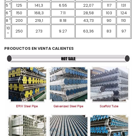
5 "
125
141,3
6.55
22,07
117
131
6 "
150
168,3
7.11
28,58
103
124
8 "
200
219,1
8.18
43,73
90
110
10
250
273
9.27
63,36
83
97
"
PRODUCTOS EN VENTA CALIENTES