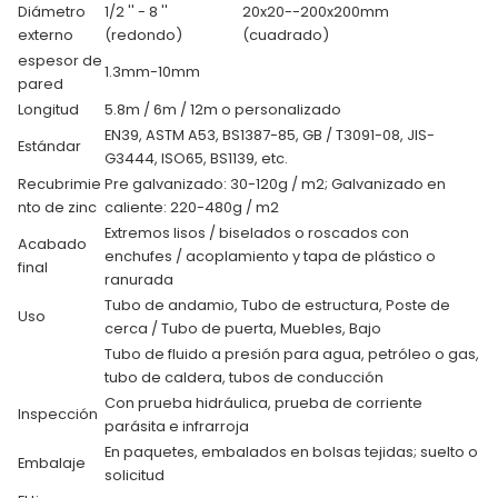
Diámetro
1/2 '' - 8 ''
20x20--200x200mm
externo
(redondo)
(cuadrado)
espesor de
1.3mm-10mm
pared
Longitud
5.8m / 6m / 12m o personalizado
EN39, ASTM A53, BS1387-85, GB / T3091-08, JIS-
Estándar
G3444, ISO65, BS1139, etc.
Recubrimie
Pre galvanizado: 30-120g / m2; Galvanizado en
nto de zinc
caliente: 220-480g / m2
Extremos lisos / biselados o roscados con
Acabado
enchufes / acoplamiento y tapa de plástico o
final
ranurada
Tubo de andamio, Tubo de estructura, Poste de
Uso
cerca / Tubo de puerta, Muebles, Bajo
Tubo de fluido a presión para agua, petróleo o gas,
tubo de caldera, tubos de conducción
Con prueba hidráulica, prueba de corriente
Inspección
parásita e infrarroja
En paquetes, embalados en bolsas tejidas; suelto o
Embalaje
solicitud