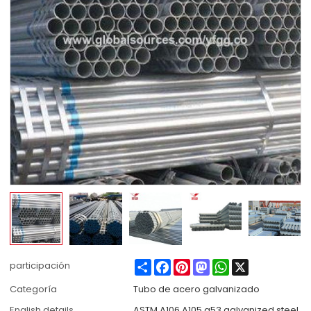
Share
Facebook
Pinterest
Mastodon
WhatsApp
X
participación
Categoría
Tubo de acero galvanizado
English details
ASTM A106 A105 a53 galvanized steel