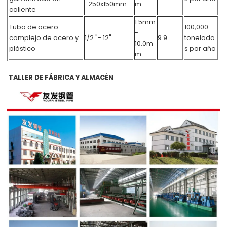
-250x150mm
m
caliente
1.5mm
Tubo de acero
100,000
-
complejo de acero y
1/2 "- 12"
9 9
tonelada
10.0m
plástico
s por año
m
TALLER DE FÁBRICA Y ALMACÉN