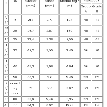
(kpax100)
DN
exterior
pared
unidad (kg /
S
(mm)
(mm)
m)
Grado
Grado
A
B
1/
15
21,3
2,77
1,27
48
48
2 "
3/
20
26,7
2,87
1,69
48
48
4 "
1 "
25
33,4
3.38
2,50
48
48
1
1/
32
42,2
3,56
3.40
69
76
4 "
1
1/
40
48,3
3,68
4.04
69
76
2 "
2 "
50
60,3
3.91
5.46
159
172
2
sesent
1/
a y
73
5.16
8.67
172
172
2 "
cinco
3 "
80
88,9
5,49
11,35
152
172
4 "
100
114,3
6.02
16,23
131
152