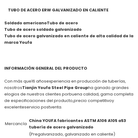
TUBO DE ACERO ERW GALVANIZADO EN CALIENTE
Soldado americano
Tubo de acero
Tubo de acero soldado galvanizado
Tubo de acero galvanizado en caliente de alta calidad de la
marca Youfa
INFORMACIÓN GENERAL DEL PRODUCTO
Con más que
16 años
experiencia en producción de tuberías,
nosotros
Tianjin Youfa Steel Pipe Group
ha ganado grandes
elogios de nuestros clientes por
buena calidad
, gama completa
de especificaciones del producto,
precio competitivo
y
excelente
servicio postventa
.
China YOUFA fabricantes ASTM A106 A105 a53
Mercancía
tubería de acero galvanizado
(Pregalvanizado, galvanizado en caliente)