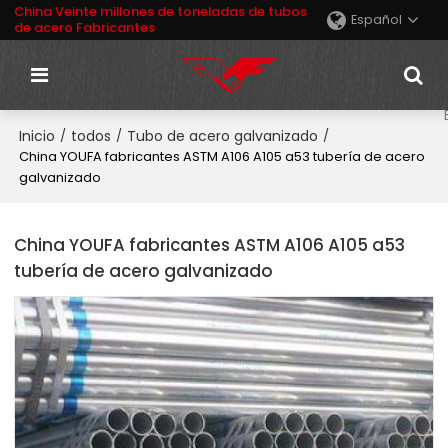
China Veinte millones de toneladas de tubos
Español
de acero Fabricantes
Inicio
todos
Tubo de acero galvanizado
/
/
/
China YOUFA fabricantes ASTM A106 A105 a53 tubería de acero
galvanizado
China YOUFA fabricantes ASTM A106 A105 a53
tubería de acero galvanizado