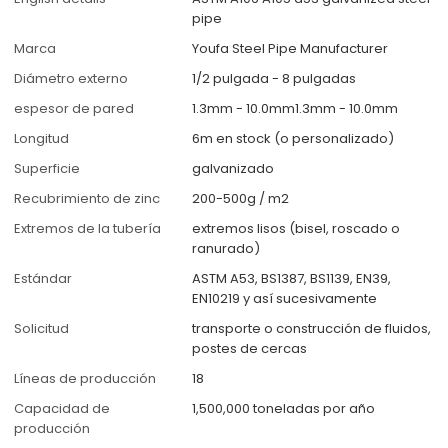
pipe
Marca
Youfa Steel Pipe Manufacturer
Diámetro externo
1/2 pulgada - 8 pulgadas
espesor de pared
1.3mm - 10.0mm1.3mm - 10.0mm
Longitud
6m en stock (o personalizado)
Superficie
galvanizado
Recubrimiento de zinc
200-500g / m2
Extremos de la tubería
extremos lisos (bisel, roscado o
ranurado)
Estándar
ASTM A53, BS1387, BS1139, EN39,
EN10219 y así sucesivamente
Solicitud
transporte o construcción de fluidos,
postes de cercas
Líneas de producción
18
Capacidad de
1,500,000 toneladas por año
producción