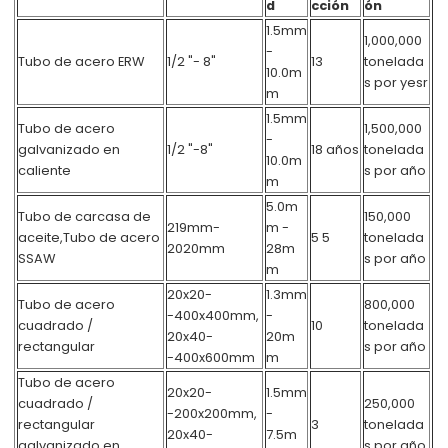
d
cción
ón
1.5mm
1,000,000
-
Tubo de acero ERW
1/2 "- 8"
13
tonelada
10.0m
s por yesr
m
1.5mm
Tubo de acero
1,500,000
-
galvanizado en
1/2 "-8"
18 años
tonelada
10.0m
caliente
s por año
m
5.0m
Tubo de carcasa de
150,000
219mm-
m -
aceite,
Tubo de acero
5 5
tonelada
2020mm
28m
SSAW
s por año
m
20x20-
1.3mm
Tubo de acero
800,000
-400x400mm,
-
cuadrado /
10
tonelada
20x40-
20m
rectangular
s por año
-400x600mm
m
Tubo de acero
20x20-
1.5mm
cuadrado /
250,000
-200x200mm,
-
rectangular
3
tonelada
20x40-
7.5m
galvanizado en
s por año