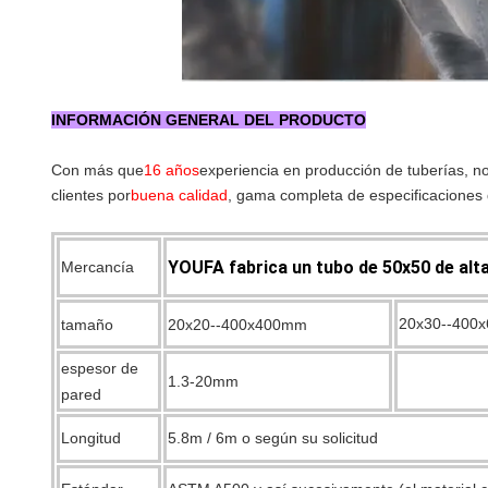
INFORMACIÓN GENERAL DEL PRODUCTO
Con más que
16 años
experiencia en producción de tuberías, n
clientes por
buena calidad
, gama completa de especificaciones 
YOUFA fabrica un tubo de 50x50 de alta 
Mercancía
20x30--400
tamaño
20x20--400x400mm
espesor de
1.3-20mm
pared
Longitud
5.8m / 6m o según su solicitud