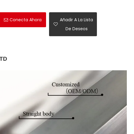
Conecta Ahora
Añadir A La Lista
De Deseos
LTD