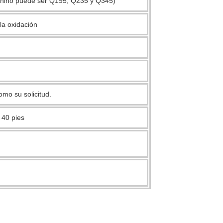
chino puede ser Q195, Q235 y Q345)
la oxidación
mo su solicitud.
 40 pies