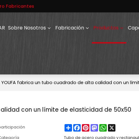
ro Fabricantes
AR
Sobre Nosotros
Fabricación
Productos
Cap
YOUFA fabrica un tubo cuadrado de alta calidad con un lími
alidad con un límite de elasticidad de 50x50
Share
Facebook
Pinterest
Mastodon
WhatsApp
X
participación
Categoría
Tubo de acero cuadrado y rectangu