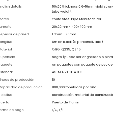
nglish details
50x50 thickness 0.6-16mm yield stre
tube weight
Marca
Youfa Steel Pipe Manufacturer
tamaño
20x20mm - 400x400mm
espesor de pared
1.3mm - 20mm
Longitud
6m en stock (o personalizado)
Material
Q195, Q235, Q345
Superficie
negro (puede ser engrasado o pint
Paquete
en paquetes con paquete de pvc de
Estándar
ASTM A53 Gr. A B C
Líneas de producción
10
Capacidad de producción
800,000 toneladas por año
olicitud
construcción, material de construcci
Puerto
Puerto de Tianjin
forma de pago
L/C, T/T