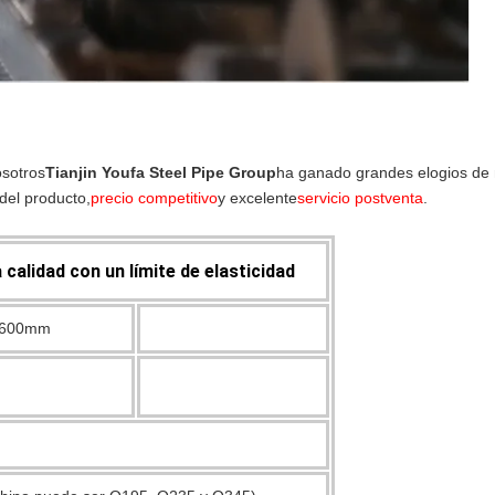
osotros
Tianjin Youfa Steel Pipe Group
ha ganado grandes elogios de 
del producto,
precio competitivo
y excelente
servicio postventa
.
calidad con un límite de elasticidad
x600mm