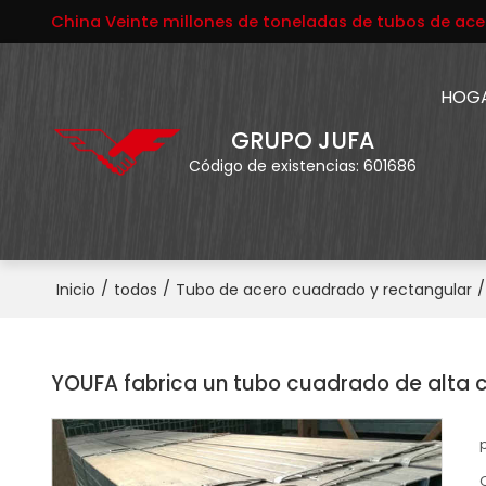
China Veinte millones de toneladas de tubos de ace
HOG
GRUPO JUFA
Código de existencias: 601686
/
/
/
Inicio
todos
Tubo de acero cuadrado y rectangular
YOUFA fabrica un tubo cuadrado de alta c