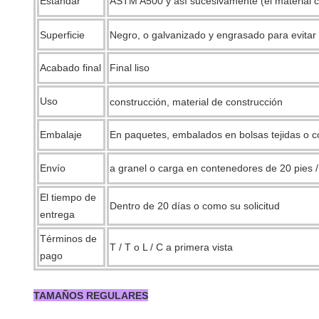
Estándar
ASTM A500 y así sucesivamente (el material 
Superficie
Negro, o galvanizado y engrasado para evitar 
Acabado final
Final liso
Uso
construcción, material de construcción
Embalaje
En paquetes, embalados en bolsas tejidas o co
Envío
a granel o carga en contenedores de 20 pies /
El tiempo de
Dentro de 20 días o como su solicitud
entrega
Términos de
T / T o L / C a primera vista
pago
TAMAÑOS REGULARES