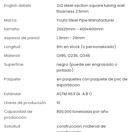
English details
2x2 steel section square tubing wall
thickness 2.5mm
Marca
Youfa Steel Pipe Manufacturer
tamaño
20x20mm - 400x400mm
espesor de pared
1.3mm - 20mm
Longitud
6m en stock (o personalizado)
Material
Q195, Q235, Q345
Superficie
negro (puede ser engrasado o
pintado)
Paquete
en paquetes con paquete de pvc de
exportación
Estándar
ASTM A53 Gr. A B C
Líneas de producción
10
Capacidad de
800,000 toneladas por año
producción
Solicitud
construcción, material de