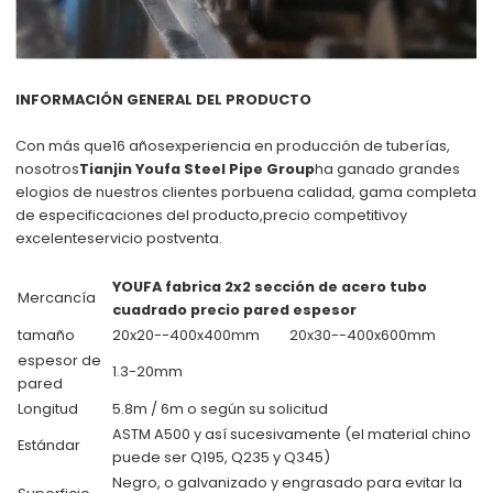
INFORMACIÓN GENERAL DEL PRODUCTO
Con más que
16 años
experiencia en producción de tuberías,
nosotros
Tianjin Youfa Steel Pipe Group
ha ganado grandes
elogios de nuestros clientes por
buena calidad
, gama completa
de especificaciones del producto,
precio competitivo
y
excelente
servicio postventa
.
YOUFA fabrica 2x2 sección de acero tubo
Mercancía
cuadrado precio pared espesor
tamaño
20x20--400x400mm
20x30--400x600mm
espesor de
1.3-20mm
pared
Longitud
5.8m / 6m o según su solicitud
ASTM A500 y así sucesivamente (el material chino
Estándar
puede ser Q195, Q235 y Q345)
Negro, o galvanizado y engrasado para evitar la