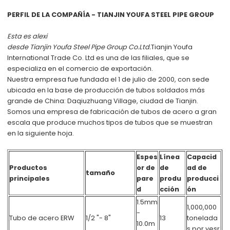
PERFIL DE LA COMPAÑÍA - TIANJIN YOUFA STEEL PIPE GROUP
Esta es alexi
desde
Tianjin Youfa Steel Pipe Group Co.Ltd.
Tianjin Youfa
International Trade Co. Ltd
es una de las filiales, que se
especializa en el comercio de exportación.
Nuestra empresa fue fundada el 1 de julio de 2000, con sede
ubicada en la base de producción de tubos soldados más
grande de China: Daqiuzhuang Village, ciudad de Tianjin.
Somos una empresa de fabricación de tubos de acero a gran
escala que produce muchos tipos de tubos que se muestran
en la siguiente hoja.
Espes
Línea
Capacid
Productos
or de
de
ad de
tamaño
principales
pare
produ
producci
d
cción
ón
1.5mm
1,000,000
-
Tubo de acero ERW
1/2 "- 8"
13
tonelada
10.0m
s por yesr