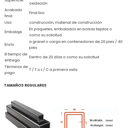
Superficie
oxidación
Acabado
Final liso
final
Uso
construcción, material de construcción
En paquetes, embalados en bolsas tejidas o
Embalaje
como su solicitud.
a granel o carga en contenedores de 20 pies / 40
Envío
pies
El tiempo de
Dentro de 20 días o como su solicitud
entrega
Términos de
T / T o L / C a primera vista
pago
TAMAÑOS REGULARES