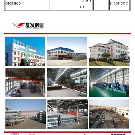
10.0m
plástico
s por año
m