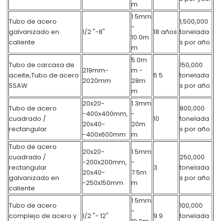
m
1.5mm
Tubo de acero
1,500,000
-
galvanizado en
1/2 "-8"
18 años
tonelada
10.0m
caliente
s por año
m
5.0m
Tubo de carcasa de
150,000
219mm-
m -
aceite,
Tubo de acero
5 5
tonelada
2020mm
28m
SSAW
s por año
m
20x20-
1.3mm
Tubo de acero
800,000
-400x400mm,
-
cuadrado /
10
tonelada
20x40-
20m
rectangular
s por año
-400x600mm
m
Tubo de acero
20x20-
1.5mm
cuadrado /
250,000
-200x200mm,
-
rectangular
3
tonelada
20x40-
7.5m
galvanizado en
s por año
-250x150mm
m
caliente
1.5mm
Tubo de acero
100,000
-
complejo de acero y
1/2 "- 12"
9 9
tonelada