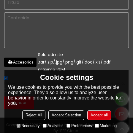
Solo admite
.rar/.zip/.jpg/.png/.gif/.doc/.xls/.pdf,
Accesorios
máximo 20M
Cookie settings
He leido y acepto los Términos y Condiciones de este servicio,
We use cookies to provide you with the best possible
Términos y Condiciones
experience. They also allow us to analyze user
behavior in order to constantly improve the website for
Mandar
you.
Reject All
Accept Selection
Accept all
Copyright © 2026
Tianjin Youfa international trade Co., Ltd
Support
Necessary
Analytics
Preferences
Marketing
By
BEE Cloud