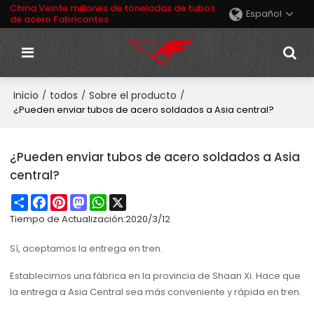
China Veinte millones de toneladas de tubos
Español
de acero Fabricantes
Inicio
todos
Sobre el producto
/
/
/
¿Pueden enviar tubos de acero soldados a Asia central?
¿Pueden enviar tubos de acero soldados a Asia
central?
Share
Facebook
Pinterest
Mastodon
WhatsApp
X
Tiempo de Actualización:
2020/3/12
Sí, aceptamos la entrega en tren.
Establecimos una fábrica en la provincia de Shaan Xi. Hace que
la entrega a Asia Central sea más conveniente y rápida en tren.