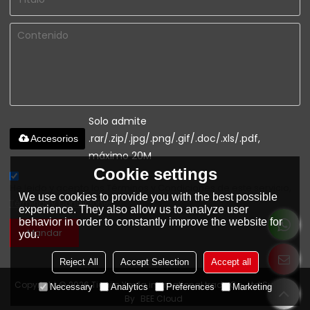
Solo admite
.rar/.zip/.jpg/.png/.gif/.doc/.xls/.pdf,
Accesorios
máximo 20M
Cookie settings
He leido y acepto los Términos y Condiciones de este servicio,
We use cookies to provide you with the best possible
Términos y Condiciones
experience. They also allow us to analyze user
behavior in order to constantly improve the website for
Mandar
you.
Reject All
Accept Selection
Accept all
Copyright © 2026
Tianjin Youfa international trade Co., Ltd
Support
Necessary
Analytics
Preferences
Marketing
By
BEE Cloud