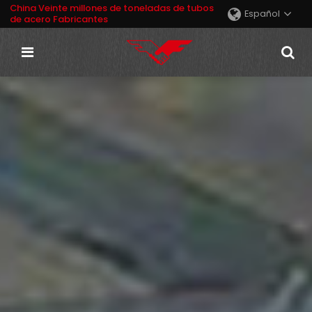
China Veinte millones de toneladas de tubos
Español
de acero Fabricantes