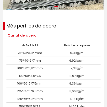
Más perfiles de acero
Canal de acero
HxAxT1xT2
Unidad de peso
75*40*3,8*7mm
5,3 kg/m
75*40*5*7mm
6,92 kg/m
100*50*3,8*6mm
7,3 kg/m
100*50*4,5*7,5
8,97 kg/m
100*50*5*7,5mm
9,36 kg/m
125*65*6*6,8mm
11,66 kg/m
125*65*5,2*8mm
13,4 kg/m
150*75*5,5*7,3
14,66 kg/m