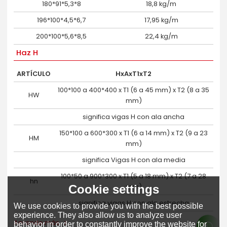
180*91*5,3*8
18,8 kg/m
196*100*4,5*6,7
17,95 kg/m
200*100*5,6*8,5
22,4 kg/m
Haz H
ARTÍCULO
HxAxT1xT2
100*100 a 400*400 x T1 (6 a 45 mm) x T2 (8 a 35
HW
mm)
significa vigas H con ala ancha
150*100 a 600*300 x T1 (6 a 14 mm) x T2 (9 a 23
HM
mm)
significa Vigas H con ala media
100*50 a 900*300 x T1 (5 a 18 mm) x T2 (7 a 28
hn
mm)
Cookie settings
significa vigas H con ala estrecha
We use cookies to provide you with the best possible
experience. They also allow us to analyze user
Aprende más
behavior in order to constantly improve the website for