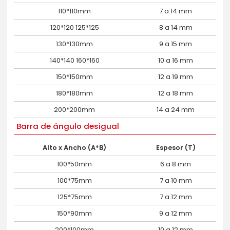
110*110mm
7 a 14 mm
120*120 125*125
8 a 14 mm
130*130mm
9 a 15 mm
140*140 160*160
10 a 16 mm
150*150mm
12 a 19 mm
180*180mm
12 a 18 mm
200*200mm
14 a 24 mm
Barra de ángulo desigual
Alto x Ancho (A*B)
Espesor (T)
100*50mm
6 a 8 mm
100*75mm
7 a 10 mm
125*75mm
7 a 12 mm
150*90mm
9 a 12 mm
200*100mm
10 a 12 mm