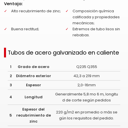
Ventaja:
Alto recubrimiento de zinc;
Composición química
calificada y propiedades
mecánicas;
Buena rectitud;
Extremos de tubo lisos sin
rebabas.
Tubos de acero galvanizado en caliente
1
Grado de acero
Q235 Q355
2
Diámetro exterior
42,3 a 219 mm
3
Espesor
2,0-16mm
Generalmente 5,8 mo 6 m, longitu
4
Longitud
d de corte según pedidos
Espesor del
220 g/m2 en promedio o más se
5
recubrimiento de
gún los requisitos del pedido.
zinc