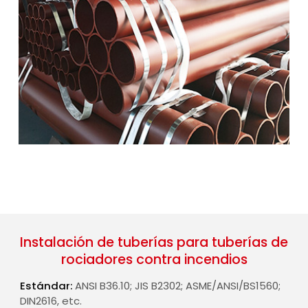
Instalación de tuberías para tuberías de
rociadores contra incendios
Estándar:
ANSI B36.10; JIS B2302; ASME/ANSI/BS1560;
DIN2616, etc.