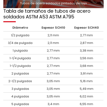
Tubos de acero soldados pintados de rojo
Tabla de tamaños de tubos de acero
soldados ASTM A53 ASTM A795
Diámetro
Espesor SCH10
Espesor SCH40
1/2 pulgada
2,11 mm
2,77 mm
3/4 de pulgada
2,11 mm
2,87 mm
1 pulgada
2,77 mm
3,38 mm
1-1/4 pulgada
2,77 mm
3,56 mm
1-1/2 pulgada
2,77 mm
3,68 mm
2 pulgadas
2,77 mm
3,91 mm
2-1/2 pulgadas
3,05 mm
5,16 mm
3 pulgadas
3,05 mm
5,49 mm
4 pulgadas
3,05 mm
6,02 mm
5 pulgadas
3,4 mm
6,55 mm