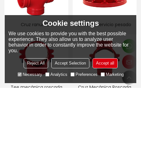
Cookie settings
Cruz ranurada
Brida de servicio pesado
We use cookies to provide you with the best possible
experience. They also allow us to analyze user
behavior in order to constantly improve the website for
you.
Reject All
Accept Selection
Accept all
Necessary
Analytics
Preferences
Marketing
Tee mecánica roscada
Cruz Mecánica Roscada